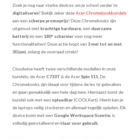
Zoek je nog naar sterke devices om je school verder te
digitaliseren
? Bekijk zeker deze
Acer Chromebookbundels
aan een
scherpe promoprijs
! Deze Chromebooks zijn
uitgerust met
krachtige
hardware
, een
duurzame
batterij
én een
180° scharnier
voor nog meer
functionaliteiten! Deze actie loopt van
3 mei tot en met
30 juni
, zolang de voorraad strekt!
Cloudwise heeft twee verschillende modellen in onze
bundels; de Acer
C733T
& de Acer
Spin 511
. De
Chromebooks zijn ideaal voor tijdens de les te gebruiken
en gaan gemakkelijk een hele dag mee. Hiernaast komt de
bundel ook met een
oplaadkar
(COOLKart). Hierin kan je
de laptops veilig stockeren en allemaal tegelijk opladen. Elk
device komt met een
Google Workspace licentie
, is
volledig geïnstalleerd en k
laar voor gebruik
.