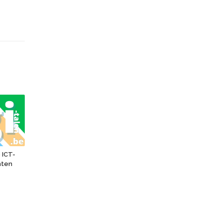
e ICT-
hten