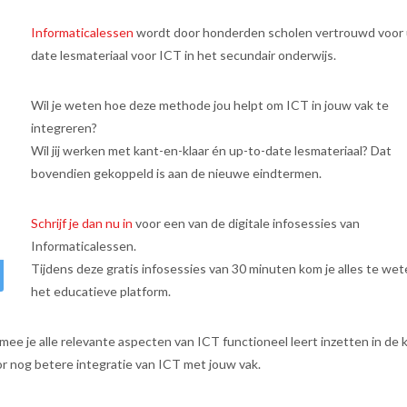
Informaticalessen
wordt door honderden scholen vertrouwd voor 
date lesmateriaal voor ICT in het secundair onderwijs.
Wil je weten hoe deze methode jou helpt om ICT in jouw vak te
integreren?
Wil jij werken met kant-en-klaar én up-to-date lesmateriaal? Dat
bovendien gekoppeld is aan de nieuwe eindtermen.
Schrijf je dan nu in
voor een van de digitale infosessies van
Informaticalessen.
Tijdens deze gratis infosessies van 30 minuten kom je alles te we
het educatieve platform.
ee je alle relevante aspecten van ICT functioneel leert inzetten in de k
or nog betere integratie van ICT met jouw vak.