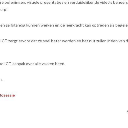
e oefeningen, visuele presentaties en verduidelijkende video’s beheers
werp!
gen zelfstandig kunnen werken en de leerkracht kan optreden als begelei
 ICT zorgt ervoor dat ze snel beter worden en het nut zullen inzien van 
jke ICT-aanpak over alle vakken heen.
n.
fosessie